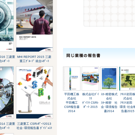
2016 三菱重
MHI REPORT 2015 三菱
合ﾚﾎﾟｰﾄ
重工ｸﾞﾙｰﾌﾟ 統合ﾚﾎﾟｰﾄ
平田機工株
株式会社ﾀﾞｲ
ｽﾀｰ精密株式
ｱﾈｽﾄ岩田
式会社
ﾌｸ
会社
式会社
平田機工
ﾀﾞｲﾌｸ CSRﾚ
ｽﾀｰ精密 社
ｱﾈｽﾄ岩
CSR報告書
ﾎﾟｰﾄ 2015
会･環境報告
環境･社会
2014
書2014
告書2015
2014 三菱重
三菱重工 CSRﾚﾎﾟｰﾄ2013
合ﾚﾎﾟｰﾄ
社会･環境報告書 ﾀﾞｲｼﾞｪｽﾄ