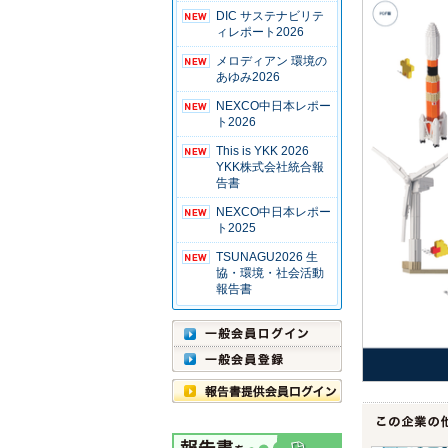
DIC サステナビリテ
ィレポート2026
メロディアン 環境の
あゆみ2026
NEXCO中日本レポー
ト2026
This is YKK 2026
YKK株式会社統合報
告書
NEXCO中日本レポー
ト2025
TSUNAGU2026 生
協・環境・社会活動
報告書