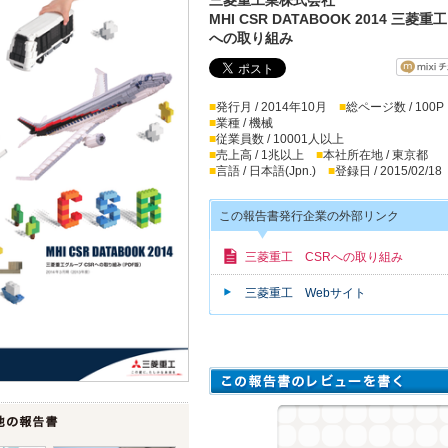
MHI CSR DATABOOK 2014 三菱
への取り組み
■
発行月 / 2014年10月
■
総ページ数 / 100P
■
業種 / 機械
■
従業員数 / 10001人以上
■
売上高 / 1兆以上
■
本社所在地 / 東京都
■
言語 / 日本語(Jpn.)
■
登録日 / 2015/02/18
この報告書発行企業の外部リンク
三菱重工 CSRへの取り組み
三菱重工 Webサイト