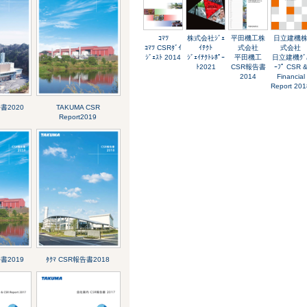
ｺﾏﾂ
株式会社ｼﾞｪ
平田機工株
日立建機
ｺﾏﾂ CSRﾀﾞｲ
ｲﾃｸﾄ
式会社
式会社
ｼﾞｪｽﾄ 2014
ｼﾞｪｲﾃｸﾄﾚﾎﾟｰ
平田機工
日立建機ｸﾞ
ﾄ2021
CSR報告書
ｰﾌﾟ CSR 
2014
Financial
Report 201
告書2020
TAKUMA CSR
Report2019
告書2019
ﾀｸﾏ CSR報告書2018