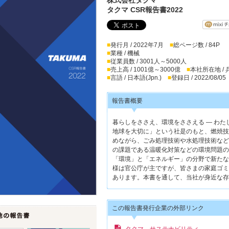
タクマ CSR報告書2022
■
発行月 / 2022年7月
■
総ページ数 / 84P
■
業種 / 機械
■
従業員数 / 3001人～5000人
■
売上高 / 1001億～3000億
■
本社所在地 /
■
言語 / 日本語(Jpn.)
■
登録日 / 2022/08/05
報告書概要
暮らしをささえ、環境をささえる ― わ
地球を大切に」という社是のもと、燃焼技
めながら、ごみ処理技術や水処理技術など
の課題である温暖化対策などの環境問題の
「環境」と「エネルギー」の分野で新たな
様は官公庁が主ですが、皆さまの家庭ゴミ
あります。本書を通して、当社が身近な存
この報告書発行企業の外部リンク
タクマ サステナビリティ