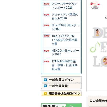
DIC サステナビリテ
ィレポート2026
メロディアン 環境の
あゆみ2026
NEXCO中日本レポー
ト2026
This is YKK 2026
YKK株式会社統合報
告書
NEXCO中日本レポー
ト2025
TSUNAGU2026 生
協・環境・社会活動
報告書