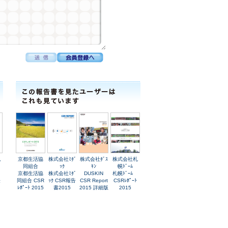
丸
京都生活協
株式会社ﾐﾀﾞ
株式会社ﾀﾞｽ
株式会社札
同組合
ｯｸ
ｷﾝ
幌ﾄﾞｰﾑ
京都生活協
株式会社ﾐﾀﾞ
DUSKIN
札幌ﾄﾞｰﾑ
経
同組合 CSR
ｯｸ CSR報告
CSR Report
CSRﾚﾎﾟｰﾄ
ﾚﾎﾟｰﾄ 2015
書2015
2015 詳細版
2015