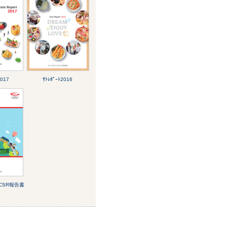
2017
ｻﾄﾚﾎﾟｰﾄ2016
ﾞ CSR報告書