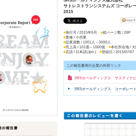
サトレストランシステムズ コーポレ
2015
■
発行月 / 2015年6月
■
総ページ数 / 28P
■
業種 / 小売業
■
従業員数 / 1001人～3000人
■
売上高 / 101億～1000億
■
本社所在地 / 
■
言語 / 日本語(Jpn.)
■
登録日 / 2015/07/07
この報告書発行企業の外部リンク
SRSホールディングス サスティナ
SRSホールディングス コーポレー