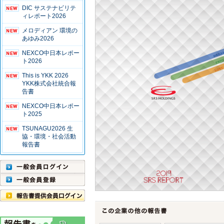
DIC サステナビリテ
ィレポート2026
メロディアン 環境の
あゆみ2026
NEXCO中日本レポー
ト2026
This is YKK 2026
YKK株式会社統合報
告書
NEXCO中日本レポー
ト2025
TSUNAGU2026 生
協・環境・社会活動
報告書