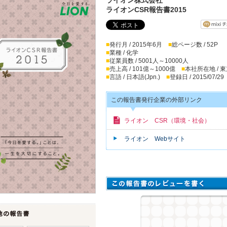
ライオンCSR報告書2015
■
発行月 / 2015年6月
■
総ページ数 / 52P
■
業種 / 化学
■
従業員数 / 5001人～10000人
■
売上高 / 101億～1000億
■
本社所在地 / 
■
言語 / 日本語(Jpn.)
■
登録日 / 2015/07/29
この報告書発行企業の外部リンク
ライオン CSR（環境・社会）
ライオン Webサイト