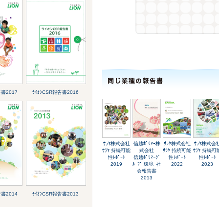
告書2017
ﾗｲｵﾝCSR報告書2016
ｻﾗﾔ株式会社
信越ﾎﾟﾘﾏｰ株
ｻﾗﾔ株式会社
ｻﾗﾔ株式会
ｻﾗﾔ 持続可能
式会社
ｻﾗﾔ 持続可能
ｻﾗﾔ 持続可
性ﾚﾎﾟｰﾄ
信越ﾎﾟﾘﾏｰｸﾞ
性ﾚﾎﾟｰﾄ
性ﾚﾎﾟｰﾄ
2019
ﾙｰﾌﾟ 環境･社
2022
2023
会報告書
2013
告書2014
ﾗｲｵﾝCSR報告書2013