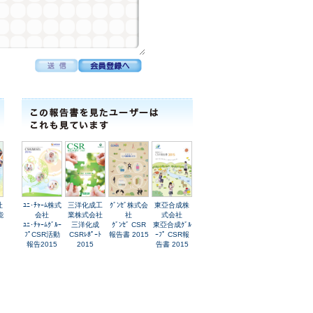
社
ﾕﾆ･ﾁｬｰﾑ株式
三洋化成工
ｸﾞﾝｾﾞ株式会
東亞合成株
能
会社
業株式会社
社
式会社
ﾕﾆ･ﾁｬｰﾑｸﾞﾙｰ
三洋化成
ｸﾞﾝｾﾞ CSR
東亞合成ｸﾞﾙ
ﾌﾟCSR活動
CSRﾚﾎﾟｰﾄ
報告書 2015
ｰﾌﾟ CSR報
報告2015
2015
告書 2015