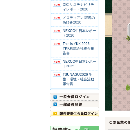
DIC サステナビリテ
ィレポート2026
メロディアン 環境の
あゆみ2026
NEXCO中日本レポー
ト2026
This is YKK 2026
YKK株式会社統合報
告書
NEXCO中日本レポー
ト2025
TSUNAGU2026 生
協・環境・社会活動
報告書