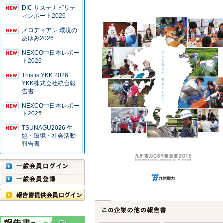
DIC サステナビリテ
ィレポート2026
メロディアン 環境の
あゆみ2026
NEXCO中日本レポー
ト2026
This is YKK 2026
YKK株式会社統合報
告書
NEXCO中日本レポー
ト2025
TSUNAGU2026 生
協・環境・社会活動
報告書