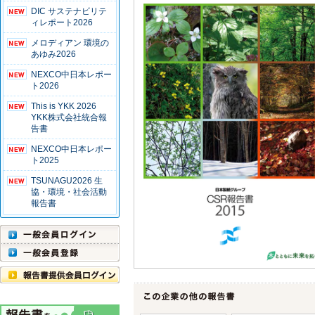
DIC サステナビリテ
ィレポート2026
メロディアン 環境の
あゆみ2026
NEXCO中日本レポー
ト2026
This is YKK 2026
YKK株式会社統合報
告書
NEXCO中日本レポー
ト2025
TSUNAGU2026 生
協・環境・社会活動
報告書