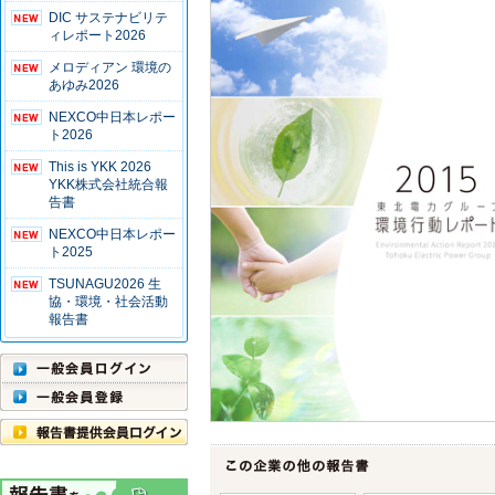
DIC サステナビリテ
ィレポート2026
メロディアン 環境の
あゆみ2026
NEXCO中日本レポー
ト2026
This is YKK 2026
YKK株式会社統合報
告書
NEXCO中日本レポー
ト2025
TSUNAGU2026 生
協・環境・社会活動
報告書