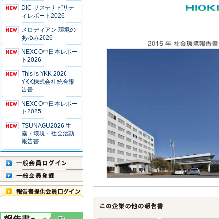
DIC サステナビリテ
ィレポート2026
メロディアン 環境の
あゆみ2026
NEXCO中日本レポー
ト2026
This is YKK 2026
YKK株式会社統合報
告書
NEXCO中日本レポー
ト2025
TSUNAGU2026 生
協・環境・社会活動
報告書