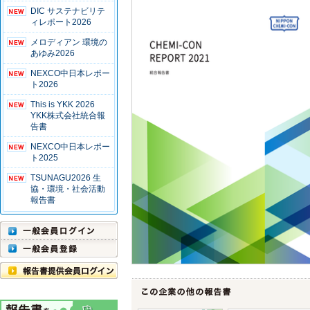
DIC サステナビリテ
ィレポート2026
メロディアン 環境の
あゆみ2026
NEXCO中日本レポー
ト2026
This is YKK 2026
YKK株式会社統合報
告書
NEXCO中日本レポー
ト2025
TSUNAGU2026 生
協・環境・社会活動
報告書