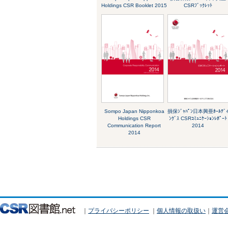
Holdings CSR Booklet 2015
CSRﾌﾞｯｸﾚｯﾄ
Sompo Japan Nipponkoa
損保ｼﾞｬﾊﾟﾝ日本興亜ﾎｰﾙﾃﾞ
Holdings CSR
ﾝｸﾞｽ CSRｺﾐｭﾆｹｰｼｮﾝﾚﾎﾟｰﾄ
Communication Report
2014
2014
｜
プライバシーポリシー
｜
個人情報の取扱い
｜
運営