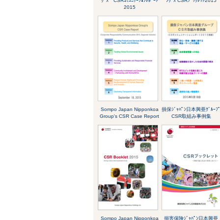
ｸﾞｽ CSRｺﾐｭﾆｹｰｼｮﾝﾚﾎﾟｰﾄ
ﾝｸﾞｽ CSRﾌﾞｯｸﾚｯﾄ2015
2015
Sompo Japan Nipponkoa
損保ｼﾞｬﾊﾟﾝ日本興亜ｸﾞﾙｰﾌ
Group's CSR Case Report
CSR取組み事例集
Sompo Japan Nipponkoa
損害保険ｼﾞｬﾊﾟﾝ日本興亜