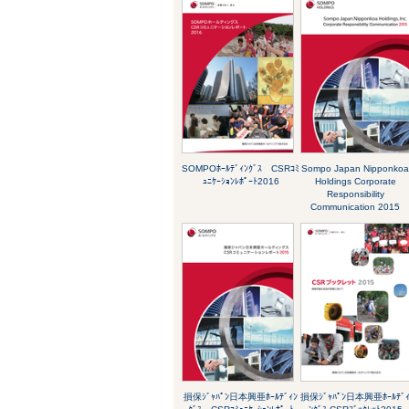
SOMPOﾎｰﾙﾃﾞｨﾝｸﾞｽ CSRｺﾐ
Sompo Japan Nipponko
ｭﾆｹｰｼｮﾝﾚﾎﾟｰﾄ2016
Holdings Corporate
Responsibility
Communication 2015
損保ｼﾞｬﾊﾟﾝ日本興亜ﾎｰﾙﾃﾞｨﾝ
損保ｼﾞｬﾊﾟﾝ日本興亜ﾎｰﾙﾃﾞ