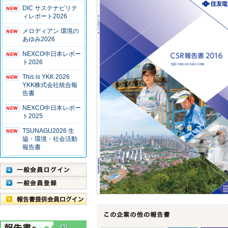
DIC サステナビリテ
ィレポート2026
メロディアン 環境の
あゆみ2026
NEXCO中日本レポー
ト2026
This is YKK 2026
YKK株式会社統合報
告書
NEXCO中日本レポー
ト2025
TSUNAGU2026 生
協・環境・社会活動
報告書