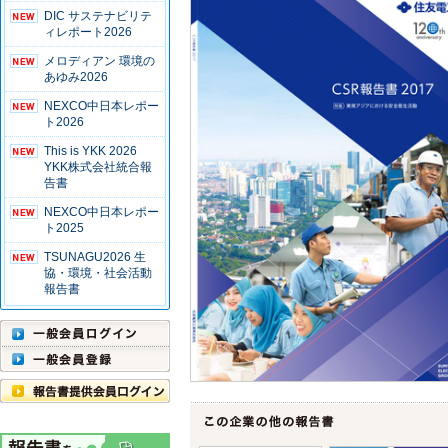
DIC サステナビリテ
ィレポート2026
メロディアン 環境の
あゆみ2026
NEXCO中日本レポー
ト2026
This is YKK 2026
YKK株式会社統合報
告書
NEXCO中日本レポー
ト2025
TSUNAGU2026 生
協・環境・社会活動
報告書