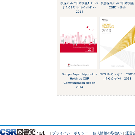
損保ｼﾞｬﾊﾟﾝ日本興亜ﾎｰﾙﾃﾞｨﾝ
損害保険ｼﾞｬﾊﾟﾝ日本興亜
ｸﾞｽ CSRｺﾐｭﾆｹｰｼｮﾝﾚﾎﾟｰﾄ
CSRﾌﾞｯｸﾚｯﾄ
2014
Sompo Japan Nipponkoa
NKSJﾎｰﾙﾃﾞｨﾝｸﾞｽ CSRｺﾐ
Holdings CSR
ｭﾆｹｰｼｮﾝﾚﾎﾟｰﾄ 2013
Communication Report
2014
｜
プライバシーポリシー
｜
個人情報の取扱い
｜
運営