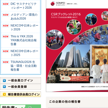
DIC サステナビリテ
ィレポート2026
メロディアン 環境の
あゆみ2026
NEXCO中日本レポー
ト2026
This is YKK 2026
YKK株式会社統合報
告書
NEXCO中日本レポー
ト2025
TSUNAGU2026 生
協・環境・社会活動
報告書