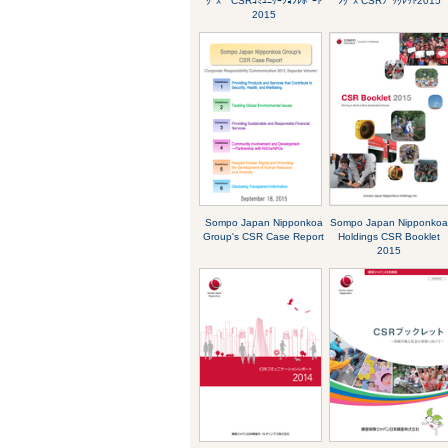
ｸﾞｽ CSRｺﾐｭﾆｹｰｼｮﾝﾚﾎﾟｰﾄ
ﾝｸﾞｽ CSRﾌﾞｯｸﾚｯﾄ2015
2015
Sompo Japan Nipponkoa
Sompo Japan Nipponko
Group's CSR Case Report
Holdings CSR Booklet
2015