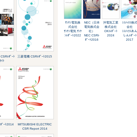
ｻﾝｹﾝ電気株
NEC（日本
沖電気工業
ｼｽﾒｯｸｽ株
式会社
電気株式会
株式会社
会社
ｻﾝｹﾝ電気 ｻﾝｹ
社）
OKIﾚﾎﾟｰﾄ
ｼｽﾒｯｸｽあ
ﾝﾚﾎﾟｰﾄ2022
NEC CSRﾚ
2024
しんﾚﾎﾟｰﾄ
ﾎﾟｰﾄ2016
2017
CSRﾚﾎﾟｰﾄ
三菱電機 CSRﾚﾎﾟｰﾄ2015
ﾗｲﾄ
ﾟｰﾄ2014
MITSUBISHI ELECTRIC
CSR Report 2014