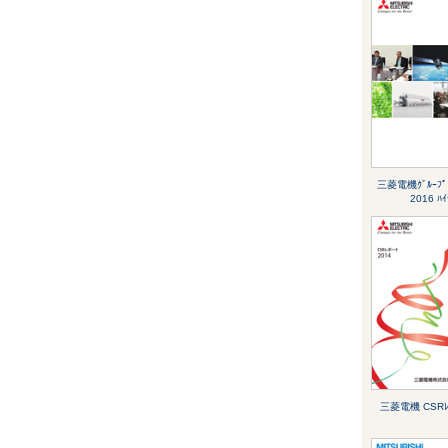
三菱電機ｸﾞﾙｰﾌﾟ 
2016 ﾊｲ
三菱電機 CSRﾚﾎ