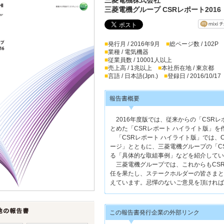
三菱電機グループ CSRレポート2016
■
発行月 / 2016年9月
■
総ページ数 / 102P
■
業種 / 電気機器
■
従業員数 / 10001人以上
■
売上高 / 1兆以上
■
本社所在地 / 東京都
■
言語 / 日本語(Jpn.)
■
登録日 / 2016/10/17
報告書概要
2016年度版では、従来からの「CSRレ
とめた「CSRレポート ハイライト版」を
「CSRレポート ハイライト版」では、
ージ」とともに、三菱電機グループの「C
る「具体的な取組事例」などを紹介してい
三菱電機グループでは、これからもCS
任を果たし、ステークホルダーの皆さまと
えています。忌憚のないご意見を頂ければ
この報告書発行企業の外部リンク