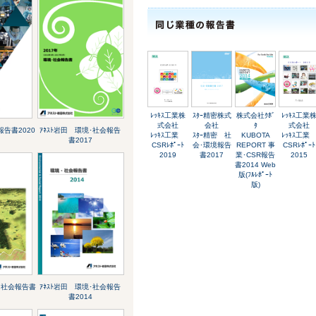
ﾚｯｷｽ工業株
ｽﾀｰ精密株式
株式会社ｸﾎﾞ
ﾚｯｷｽ工業
式会社
会社
ﾀ
式会社
報告書2020
ｱﾈｽﾄ岩田 環境･社会報告
ﾚｯｷｽ工業
ｽﾀｰ精密 社
KUBOTA
ﾚｯｷｽ工
書2017
CSRﾚﾎﾟｰﾄ
会･環境報告
REPORT 事
CSRﾚﾎﾟｰﾄ
2019
書2017
業･CSR報告
2015
書2014 Web
版(ﾌﾙﾚﾎﾟｰﾄ
版)
境･社会報告書
ｱﾈｽﾄ岩田 環境･社会報告
書2014