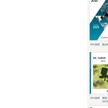
ｱﾈｽﾄ岩田 統合
ｱﾈｽﾄ岩田 環
2015