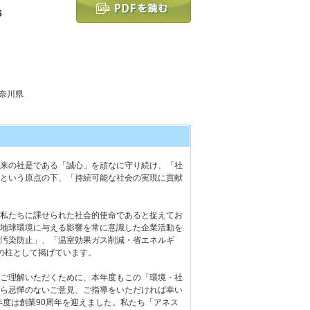
6
神奈川県
来の社是である「誠心」を頑なに守り続け、「社
という原点の下、「持続可能な社会の実現に貢献
私たちに課せられた社会的使命であると捉えてお
地球環境に与える影響を常に意識した企業活動を
汚染防止」、「温室効果ガス削減・省エネルギ
の柱として掲げています。
ご理解いただくために、本年度もこの「環境・社
ら忌憚のないご意見、ご指導をいただければ幸い
年度は創業90周年を迎えました。私たち「アネス