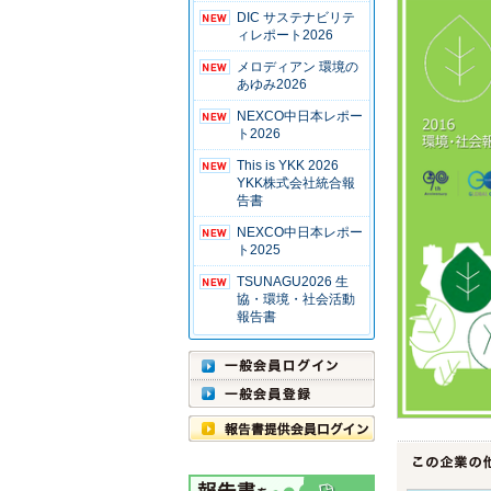
DIC サステナビリテ
ィレポート2026
メロディアン 環境の
あゆみ2026
NEXCO中日本レポー
ト2026
This is YKK 2026
YKK株式会社統合報
告書
NEXCO中日本レポー
ト2025
TSUNAGU2026 生
協・環境・社会活動
報告書