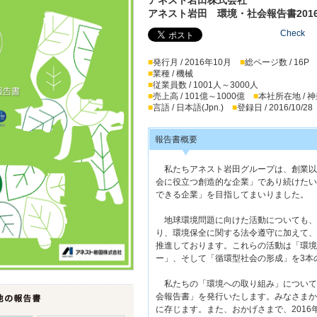
アネスト岩田 環境・社会報告書201
Check
■
発行月 / 2016年10月
■
総ページ数 / 16P
■
業種 / 機械
■
従業員数 / 1001人～3000人
■
売上高 / 101億～1000億
■
本社所在地 / 
■
言語 / 日本語(Jpn.)
■
登録日 / 2016/10/28
報告書概要
私たちアネスト岩田グループは、創業以
会に役立つ創造的な企業」であり続けたい
できる企業」を目指してまいりました。
地球環境問題に向けた活動についても、
り、環境保全に関する法令遵守に加えて、
推進しております。これらの活動は「環境
ー」、そして「循環型社会の形成」を3本
私たちの「環境への取り組み」について
会報告書」を発行いたします。みなさまか
に存じます。また、おかげさまで、2016