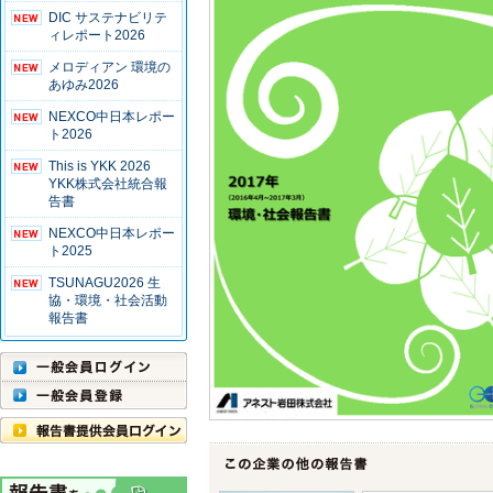
DIC サステナビリテ
ィレポート2026
メロディアン 環境の
あゆみ2026
NEXCO中日本レポー
ト2026
This is YKK 2026
YKK株式会社統合報
告書
NEXCO中日本レポー
ト2025
TSUNAGU2026 生
協・環境・社会活動
報告書