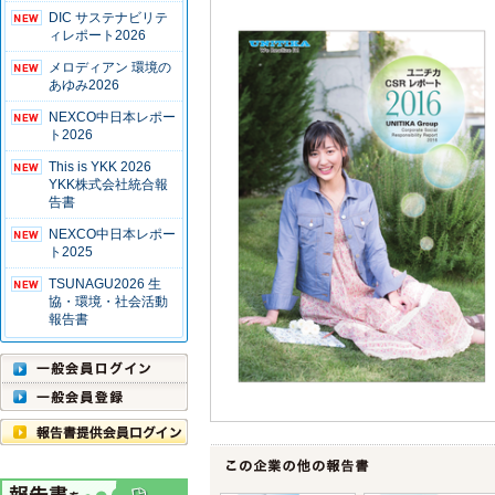
DIC サステナビリテ
ィレポート2026
メロディアン 環境の
あゆみ2026
NEXCO中日本レポー
ト2026
This is YKK 2026
YKK株式会社統合報
告書
NEXCO中日本レポー
ト2025
TSUNAGU2026 生
協・環境・社会活動
報告書