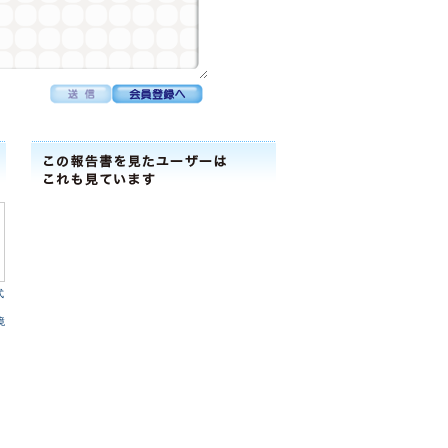
式
境
）