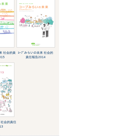
未来 社会的責
ｺｰﾌﾟみらいの未来 社会的
15
責任報告2014
合 社会的責任
13