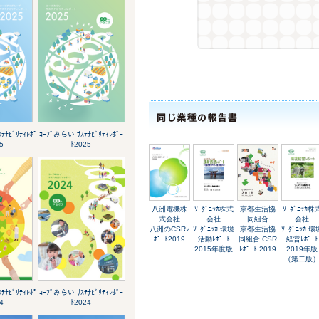
ｽﾃﾅﾋﾞﾘﾃｨﾚﾎﾟ
ｺｰﾌﾟみらい ｻｽﾃﾅﾋﾞﾘﾃｨﾚﾎﾟｰ
5
ﾄ2025
八洲電機株
ｿｰﾀﾞﾆｯｶ株式
京都生活協
ｿｰﾀﾞﾆｯｶ株
式会社
会社
同組合
会社
八洲のCSRﾚ
ｿｰﾀﾞﾆｯｶ 環境
京都生活協
ｿｰﾀﾞﾆｯｶ 環
ﾎﾟｰﾄ2019
活動ﾚﾎﾟｰﾄ
同組合 CSR
経営ﾚﾎﾟｰﾄ
2015年度版
ﾚﾎﾟｰﾄ 2019
2019年版
（第二版
ｽﾃﾅﾋﾞﾘﾃｨﾚﾎﾟ
ｺｰﾌﾟみらい ｻｽﾃﾅﾋﾞﾘﾃｨﾚﾎﾟｰ
4
ﾄ2024