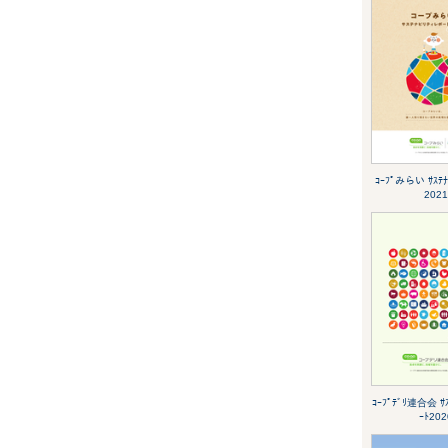
ｺｰﾌﾟみらい ｻｽﾃﾅﾋ
2021
ｺｰﾌﾟﾃﾞﾘ連合会 ｻｽ
ｰﾄ202