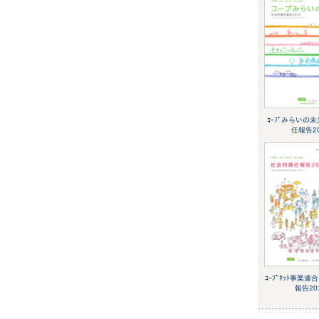
ｺｰﾌﾟみらいの
任報告20
ｺｰﾌﾟﾈｯﾄ事業連
報告20