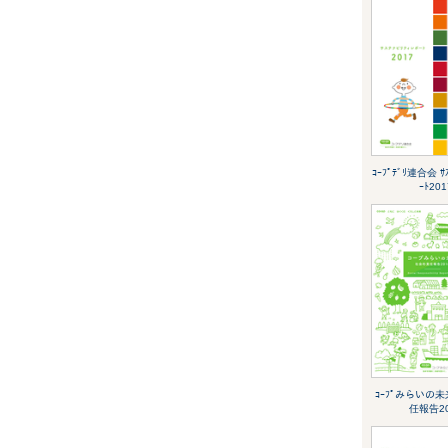
ｺｰﾌﾟﾃﾞﾘ連合会 ｻｽ
ｰﾄ201
ｺｰﾌﾟみらいの
任報告20