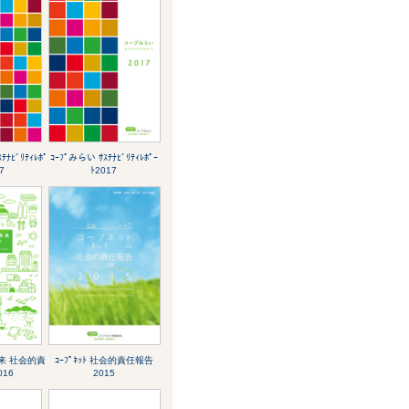
ﾃﾅﾋﾞﾘﾃｨﾚﾎﾟ
ｺｰﾌﾟみらい ｻｽﾃﾅﾋﾞﾘﾃｨﾚﾎﾟｰ
7
ﾄ2017
未来 社会的責
ｺｰﾌﾟﾈｯﾄ 社会的責任報告
16
2015