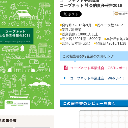
コープネット 社会的責任報告2016
■
発行月 / 2016年9月
■
総ページ数 / 48P
■
業種 / 卸売業
■
従業員数 / 10001人以上
■
売上高 / 3001億～5000億
■
本社所在地 /
■
言語 / 日本語(Jpn.)
■
登録日 / 2016/11/28
この報告書発行企業の外部リンク
コープネット事業連合 CSRレポー
コープネット事業連合 Webサイト