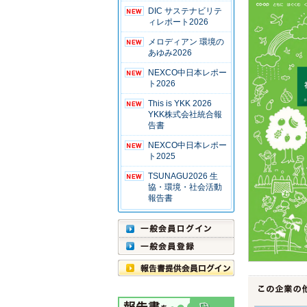
DIC サステナビリテ
ィレポート2026
メロディアン 環境の
あゆみ2026
NEXCO中日本レポー
ト2026
This is YKK 2026
YKK株式会社統合報
告書
NEXCO中日本レポー
ト2025
TSUNAGU2026 生
協・環境・社会活動
報告書