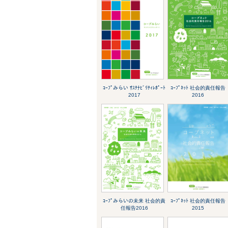
ｺｰﾌﾟみらい ｻｽﾃﾅﾋﾞﾘﾃｨﾚﾎﾟｰﾄ
ｺｰﾌﾟﾈｯﾄ 社会的責任報告
2017
2016
ｺｰﾌﾟみらいの未来 社会的責
ｺｰﾌﾟﾈｯﾄ 社会的責任報告
任報告2016
2015