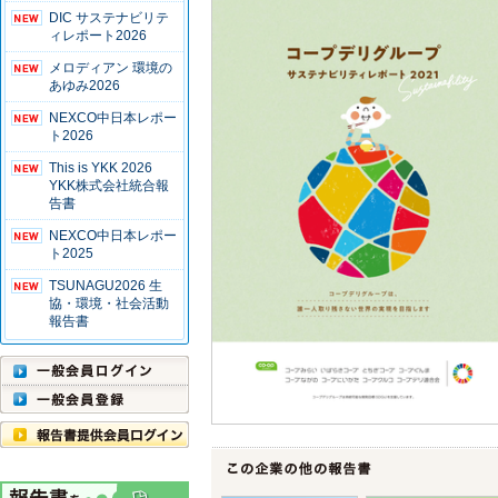
DIC サステナビリテ
ィレポート2026
メロディアン 環境の
あゆみ2026
NEXCO中日本レポー
ト2026
This is YKK 2026
YKK株式会社統合報
告書
NEXCO中日本レポー
ト2025
TSUNAGU2026 生
協・環境・社会活動
報告書