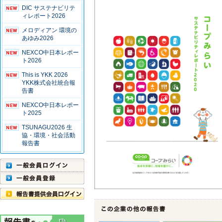
DIC サステナビリテ
ィレポート2026
メロディアン 環境の
あゆみ2026
NEXCO中日本レポー
ト2026
This is YKK 2026
YKK株式会社統合報
告書
NEXCO中日本レポー
ト2025
TSUNAGU2026 生
協・環境・社会活動
報告書