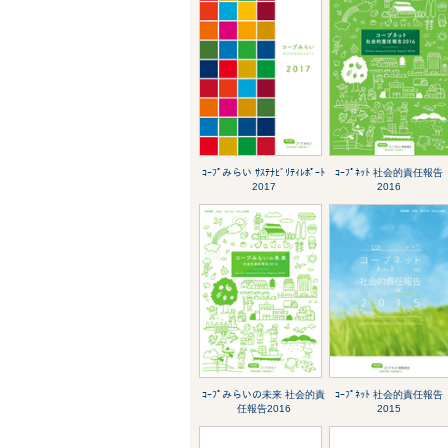
ｺｰﾌﾟみらい ｻｽﾃﾅﾋﾞﾘﾃｨﾚﾎﾟｰﾄ
ｺｰﾌﾟﾈｯﾄ 社会的責任報告
2017
2016
ｺｰﾌﾟみらいの未来 社会的責
ｺｰﾌﾟﾈｯﾄ 社会的責任報告
任報告2016
2015