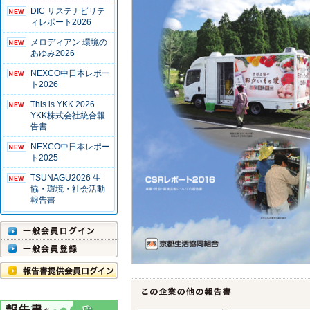
DIC サステナビリテ
ィレポート2026
メロディアン 環境の
あゆみ2026
NEXCO中日本レポー
ト2026
This is YKK 2026
YKK株式会社統合報
告書
NEXCO中日本レポー
ト2025
TSUNAGU2026 生
協・環境・社会活動
報告書