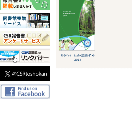
ﾃﾄﾗﾊﾟｯｸ 社会･環境ﾚﾎﾟｰﾄ
2014