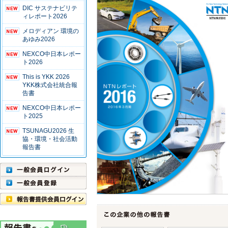
DIC サステナビリテ
ィレポート2026
メロディアン 環境の
あゆみ2026
NEXCO中日本レポー
ト2026
This is YKK 2026
YKK株式会社統合報
告書
NEXCO中日本レポー
ト2025
TSUNAGU2026 生
協・環境・社会活動
報告書