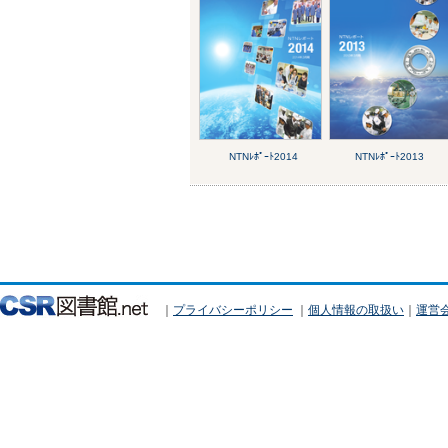
NTNﾚﾎﾟｰﾄ2014
NTNﾚﾎﾟｰﾄ2013
｜
プライバシーポリシー
｜
個人情報の取扱い
｜
運営