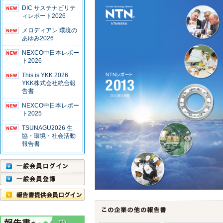
DIC サステナビリテ
ィレポート2026
メロディアン 環境の
あゆみ2026
NEXCO中日本レポー
ト2026
This is YKK 2026
YKK株式会社統合報
告書
NEXCO中日本レポー
ト2025
TSUNAGU2026 生
協・環境・社会活動
報告書