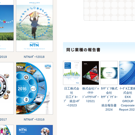
2019
NTNﾚﾎﾟｰﾄ2018
日工株式会
株式会社ｼﾞｪ
ｶﾅﾃﾞﾋﾞｱ株式
ｲｰｸﾞﾙ工業
社
ｲﾃｸﾄ
会社
式会社
日工ｸﾞﾙｰ
ｼﾞｪｲﾃｸﾄﾚﾎﾟｰ
ｶﾅﾃﾞﾋﾞｱｸﾞﾙｰ
EKK
ﾌﾟ 統合ﾚﾎﾟ
ﾄ2021
ﾌﾟ
GROUP
ｰﾄ2023
統合報告書
Corporate
2024
Report 202
2017
NTNﾚﾎﾟｰﾄ2016