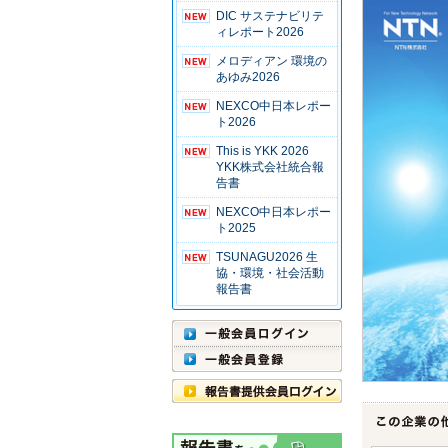
DIC サステナビリテ
ィレポート2026
メロディアン 環境の
あゆみ2026
NEXCO中日本レポー
ト2026
This is YKK 2026
YKK株式会社統合報
告書
NEXCO中日本レポー
ト2025
TSUNAGU2026 生
協・環境・社会活動
報告書