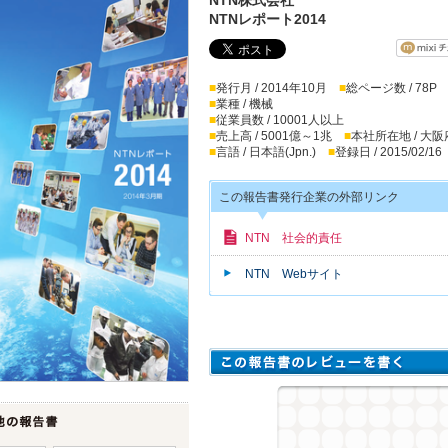
NTNレポート2014
■
発行月 / 2014年10月
■
総ページ数 / 78P
■
業種 / 機械
■
従業員数 / 10001人以上
■
売上高 / 5001億～1兆
■
本社所在地 / 大阪
■
言語 / 日本語(Jpn.)
■
登録日 / 2015/02/16
この報告書発行企業の外部リンク
NTN 社会的責任
NTN Webサイト