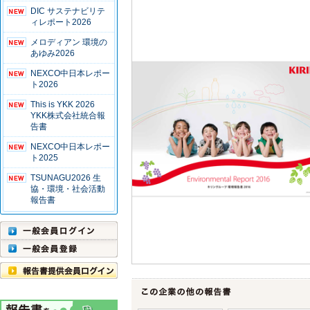
DIC サステナビリテ
ィレポート2026
メロディアン 環境の
あゆみ2026
NEXCO中日本レポー
ト2026
This is YKK 2026
YKK株式会社統合報
告書
NEXCO中日本レポー
ト2025
TSUNAGU2026 生
協・環境・社会活動
報告書