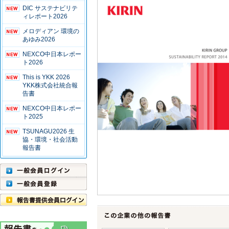
DIC サステナビリテ
ィレポート2026
メロディアン 環境の
あゆみ2026
NEXCO中日本レポー
ト2026
This is YKK 2026
YKK株式会社統合報
告書
NEXCO中日本レポー
ト2025
TSUNAGU2026 生
協・環境・社会活動
報告書