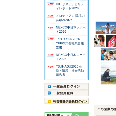
DIC サステナビリテ
ィレポート2026
メロディアン 環境の
あゆみ2026
NEXCO中日本レポー
ト2026
This is YKK 2026
YKK株式会社統合報
告書
NEXCO中日本レポー
ト2025
TSUNAGU2026 生
協・環境・社会活動
報告書