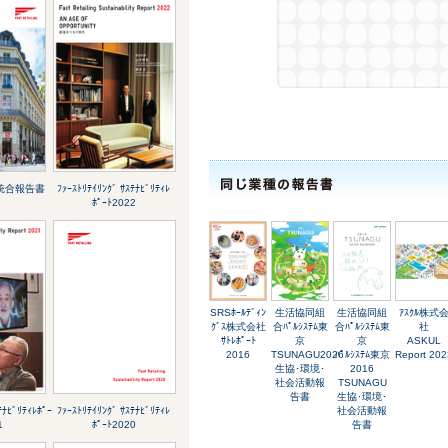
ｸﾞ 統合報告書
ﾌｧｰｽﾄﾘﾃｲﾘﾝｸﾞ ｻｽﾃﾅﾋﾞﾘﾃｨﾚ
ﾎﾟｰﾄ2022
SRSﾎｰﾙﾃﾞｨﾝ
生活協同組
生活協同組
ｱｽｸﾙ株式
ｸﾞｽ株式会社
合ﾊﾟﾙｼｽﾃﾑ東
合ﾊﾟﾙｼｽﾃﾑ東
社
ｻﾄﾚﾎﾟｰﾄ
京
京
ASKUL
2016
TSUNAGU2026
ﾊﾟﾙｼｽﾃﾑ東京
Report 202
生協･環境･
2016
社会活動報
TSUNAGU
告書
生協･環境･
ﾃﾅﾋﾞﾘﾃｨﾚﾎﾟｰ
ﾌｧｰｽﾄﾘﾃｲﾘﾝｸﾞ ｻｽﾃﾅﾋﾞﾘﾃｨﾚ
社会活動報
1
ﾎﾟｰﾄ2020
告書