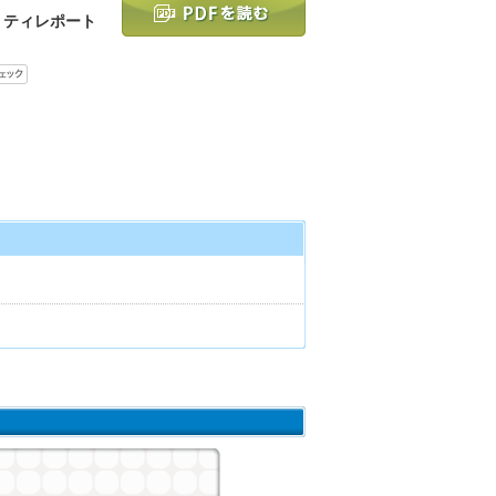
リティレポート
ト