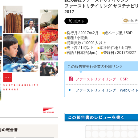
ファーストリテイリング サステナビ
2017
■
発行月 / 2017年2月
■
総ページ数 / 50P
■
業種 / 小売業
■
従業員数 / 10001人以上
■
売上高 / 1兆以上
■
本社所在地 / 山口県
■
言語 / 日本語(Jpn.)
■
登録日 / 2017/03/27
この報告書発行企業の外部リンク
ファーストリテイリング CSR
ファーストリテイリング Webサイ