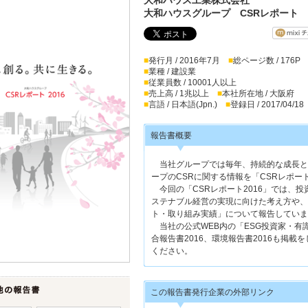
大和ハウスグループ CSRレポート 2
■
発行月 / 2016年7月
■
総ページ数 / 176P
■
業種 / 建設業
■
従業員数 / 10001人以上
■
売上高 / 1兆以上
■
本社所在地 / 大阪府
■
言語 / 日本語(Jpn.)
■
登録日 / 2017/04/18
報告書概要
当社グループでは毎年、持続的な成長と
ープのCSRに関する情報を「CSRレポ
今回の「CSRレポート2016」では、
ステナブル経営の実現に向けた考え方や、
ト・取り組み実績」について報告していま
当社の公式WEB内の「ESG投資家・有
合報告書2016、環境報告書2016も掲
ください。
この報告書発行企業の外部リンク