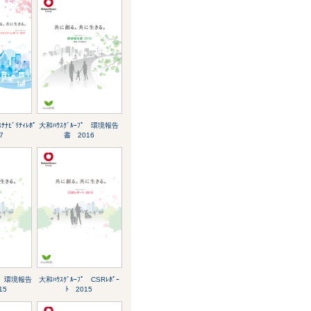
ﾃﾅﾋﾞﾘﾃｨﾚﾎﾟ
大和ﾊｳｽｸﾞﾙｰﾌﾟ 環境報告
7
書 2016
ﾌﾟ 環境報告
大和ﾊｳｽｸﾞﾙｰﾌﾟ CSRﾚﾎﾟｰ
15
ﾄ 2015