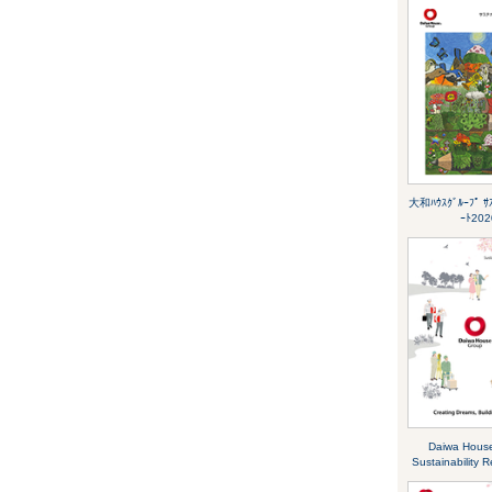
大和ﾊｳｽｸﾞﾙｰﾌﾟ ｻｽ
ｰﾄ202
Daiwa Hous
Sustainability 