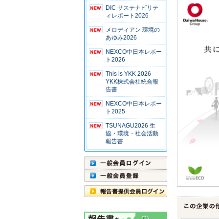
DIC サステナビリテ
ィレポート2026
メロディアン 環境の
あゆみ2026
NEXCO中日本レポー
ト2026
This is YKK 2026
YKK株式会社統合報
告書
NEXCO中日本レポー
ト2025
TSUNAGU2026 生
協・環境・社会活動
報告書