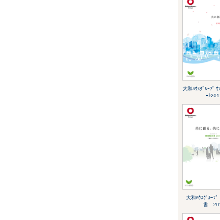
大和ﾊｳｽｸﾞﾙｰﾌﾟ ｻｽ
ｰﾄ201
大和ﾊｳｽｸﾞﾙｰ
書 20