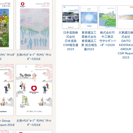
日本道路株
東亜建設工
株式会社竹
大東建託
式会社
業株式会社
中工務店
式会社
日本道路
東亜建設工
竹中ｺｰﾎﾟﾚｰﾄ
DAITO
CSR報告書
業 統合報告
ﾚﾎﾟｰﾄ2020
KENTAKU
2015
書2023
GROUP
CSR Repor
ﾃﾅﾋﾞﾘﾃｨﾚﾎﾟ
大和ﾊｳｽｸﾞﾙｰﾌﾟ ｻｽﾃﾅﾋﾞﾘﾃｨﾚ
2015
0
ﾎﾟｰﾄ2019
e Group
大和ﾊｳｽｸﾞﾙｰﾌﾟ ｻｽﾃﾅﾋﾞﾘﾃｨﾚ
Report 2018
ﾎﾟｰﾄ2018