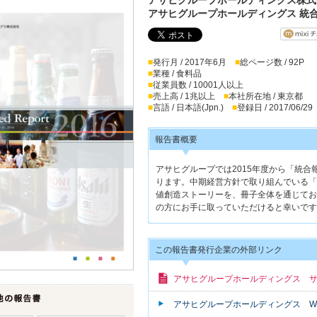
アサヒグループホールディングス 統合
■
発行月 / 2017年6月
■
総ページ数 / 92P
■
業種 / 食料品
■
従業員数 / 10001人以上
■
売上高 / 1兆以上
■
本社所在地 / 東京都
■
言語 / 日本語(Jpn.)
■
登録日 / 2017/06/29
報告書概要
アサヒグループでは2015年度から「統
ります。中期経営方針で取り組んでいる「
値創造ストーリーを、冊子全体を通じてお
の方にお手に取っていただけると幸いです
この報告書発行企業の外部リンク
アサヒグループホールディングス 
アサヒグループホールディングス W