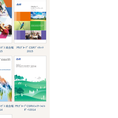
ﾞｨﾝｸﾞｽ 統合報
ｱｻﾋｸﾞﾙｰﾌﾟ CSRﾌﾞｯｸﾚｯﾄ
15
2015
ﾞｨﾝｸﾞｽ 統合報
ｱｻﾋｸﾞﾙｰﾌﾟCSRｺﾐｭﾆｹｰｼｮﾝﾚ
14
ﾎﾟｰﾄ2014