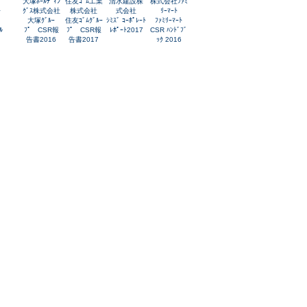
日
大塚ﾎｰﾙﾃﾞｨﾝ
住友ｺﾞﾑ工業
清水建設株
株式会社ﾌｧﾐ
ｰ
ｸﾞｽ株式会社
株式会社
式会社
ﾘｰﾏｰﾄ
大塚ｸﾞﾙｰ
住友ｺﾞﾑｸﾞﾙｰ
ｼﾐｽﾞ ｺｰﾎﾟﾚｰﾄ
ﾌｧﾐﾘｰﾏｰﾄ
ﾙ
ﾌﾟ CSR報
ﾌﾟ CSR報
ﾚﾎﾟｰﾄ2017
CSR ﾊﾝﾄﾞﾌﾞ
･
告書2016
告書2017
ｯｸ 2016