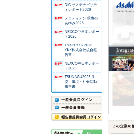
DIC サステナビリテ
ィレポート2026
メロディアン 環境の
あゆみ2026
NEXCO中日本レポー
ト2026
This is YKK 2026
YKK株式会社統合報
告書
NEXCO中日本レポー
ト2025
TSUNAGU2026 生
協・環境・社会活動
報告書