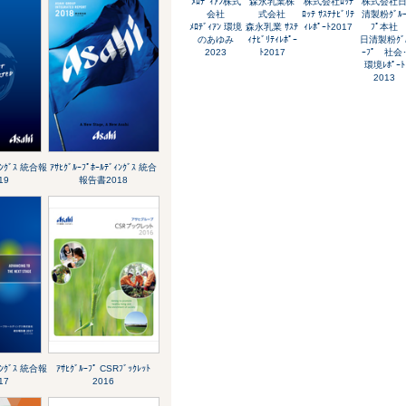
ﾒﾛﾃﾞｨｱﾝ株式
森永乳業株
株式会社ﾛｯﾃ
株式会社
会社
式会社
ﾛｯﾃ ｻｽﾃﾅﾋﾞﾘﾃ
清製粉ｸﾞﾙ
ﾒﾛﾃﾞｨｱﾝ 環境
森永乳業 ｻｽﾃ
ｨﾚﾎﾟｰﾄ2017
ﾌﾟ本社
のあゆみ
ｨﾅﾋﾞﾘﾃｨﾚﾎﾟｰ
日清製粉ｸﾞ
2023
ﾄ2017
ｰﾌﾟ 社会
環境ﾚﾎﾟｰﾄ
2013
ﾞｨﾝｸﾞｽ 統合報
ｱｻﾋｸﾞﾙｰﾌﾟﾎｰﾙﾃﾞｨﾝｸﾞｽ 統合
19
報告書2018
ﾞｨﾝｸﾞｽ 統合報
ｱｻﾋｸﾞﾙｰﾌﾟ CSRﾌﾞｯｸﾚｯﾄ
17
2016