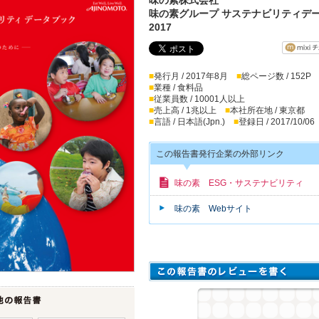
味の素グループ サステナビリティデ
2017
■
発行月 / 2017年8月
■
総ページ数 / 152P
■
業種 / 食料品
■
従業員数 / 10001人以上
■
売上高 / 1兆以上
■
本社所在地 / 東京都
■
言語 / 日本語(Jpn.)
■
登録日 / 2017/10/06
この報告書発行企業の外部リンク
味の素 ESG・サステナビリティ
味の素 Webサイト