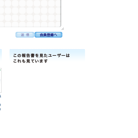
株
R
8