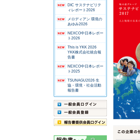
DIC サステナビリテ
ィレポート2026
メロディアン 環境の
あゆみ2026
NEXCO中日本レポー
ト2026
This is YKK 2026
YKK株式会社統合報
告書
NEXCO中日本レポー
ト2025
TSUNAGU2026 生
協・環境・社会活動
報告書