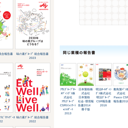
 統合報告書
味の素ｸﾞﾙｰﾌﾟ 統合報告書
2023
ｱｻﾋｸﾞﾙｰﾌﾟﾎｰ
日本製粉株
明治ﾎｰﾙﾃﾞｨﾝ
敷島製ﾊﾟﾝ
ﾙﾃﾞｨﾝｸﾞｽ株
式会社
ｸﾞｽ株式会社
式会社
式会社
日本製粉
明治ｸﾞﾙｰﾌﾟ
Pasco CS
ｱｻﾋｸﾞﾙｰﾌﾟ
社会･環境報
CSR報告書
報告書201
CSRｺﾐｭﾆｹｰｼ
告書2014
2016
ｮﾝﾚﾎﾟｰﾄ
冊子版
2013
ﾅﾋﾞﾘﾃｨﾃﾞｰﾀ
味の素ｸﾞﾙｰﾌﾟ 統合報告書
22
2022