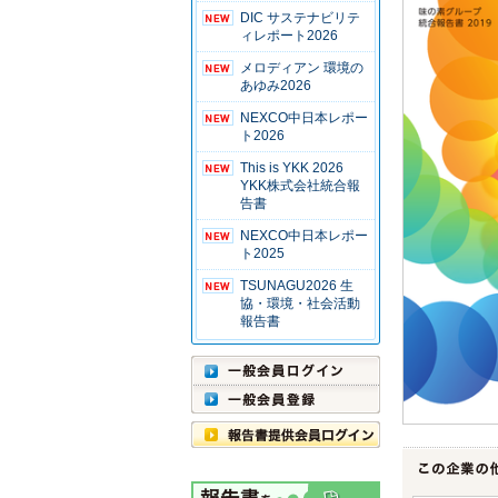
DIC サステナビリテ
ィレポート2026
メロディアン 環境の
あゆみ2026
NEXCO中日本レポー
ト2026
This is YKK 2026
YKK株式会社統合報
告書
NEXCO中日本レポー
ト2025
TSUNAGU2026 生
協・環境・社会活動
報告書