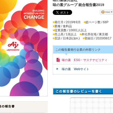
味の素グループ 統合報告書2019
■
発行月 / 2019年8月
■
総ページ数 / 68P
■
業種 / 食料品
■
従業員数 / 10001人以上
■
売上高 / 1兆以上
■
本社所在地 / 東京都
■
言語 / 日本語(Jpn.)
■
登録日 / 2020/08/17
この報告書発行企業の外部リンク
味の素 ESG・サステナビリティ
味の素 Webサイト