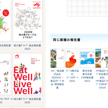
 統合報告書
味の素ｸﾞﾙｰﾌﾟ 統合報告書
2023
ｴｽﾋﾞｰ食品株
ﾌｼﾞｯｺ株式会
東洋水産
ﾊｳｽ食品ｸﾞﾙ
式会社
社
東洋水産
ﾌﾟ本社株
2020ｴｽﾋﾞｰ
ﾌｼﾞｯｺﾚﾎﾟｰﾄ
CSR報告書
会社
食品ﾚﾎﾟｰﾄ 社
2021
2013
ﾊｳｽ食品ｸﾞﾙ
会･環境報告
ﾌﾟ CSRﾚﾎﾟ
書
ﾄ2016
ﾅﾋﾞﾘﾃｨﾃﾞｰﾀ
味の素ｸﾞﾙｰﾌﾟ 統合報告書
22
2022