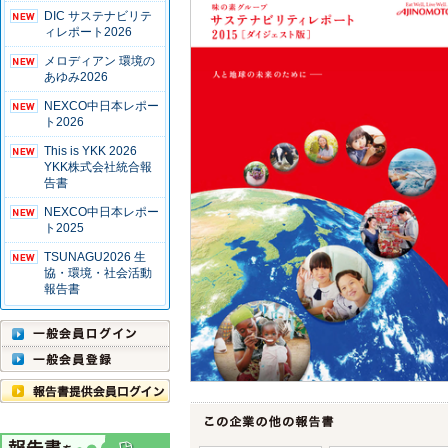
DIC サステナビリテ
ィレポート2026
メロディアン 環境の
あゆみ2026
NEXCO中日本レポー
ト2026
This is YKK 2026
YKK株式会社統合報
告書
NEXCO中日本レポー
ト2025
TSUNAGU2026 生
協・環境・社会活動
報告書