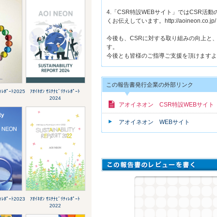
4.「CSR特設WEBサイト」ではCSR
くお伝えしています。http://aoineon.co.jp/
今後も、CSRに対する取り組みの向上と
す。
今後とも皆様のご指導ご支援を頂けますよ
この報告書発行企業の外部リンク
ﾃｨﾚﾎﾟｰﾄ2025
ｱｵｲﾈｵﾝ ｻｽﾃﾅﾋﾞﾘﾃｨﾚﾎﾟｰﾄ
2024
アオイネオン CSR特設WEBサイト
アオイネオン WEBサイト
ﾃｨﾚﾎﾟｰﾄ2023
ｱｵｲﾈｵﾝ ｻｽﾃﾅﾋﾞﾘﾃｨﾚﾎﾟｰﾄ
2022