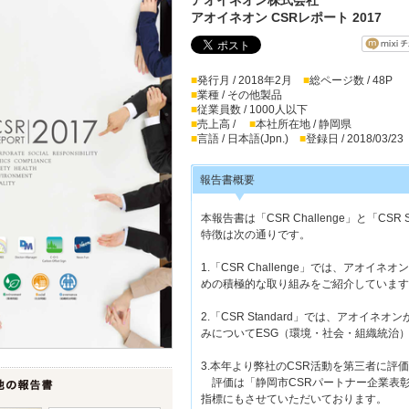
アオイネオン CSRレポート 2017
■
発行月 / 2018年2月
■
総ページ数 / 48P
■
業種 / その他製品
■
従業員数 / 1000人以下
■
売上高 /
■
本社所在地 / 静岡県
■
言語 / 日本語(Jpn.)
■
登録日 / 2018/03/23
報告書概要
本報告書は「CSR Challenge」と「CS
特徴は次の通りです。
1.「CSR Challenge」では、アオ
めの積極的な取り組みをご紹介しています
2.「CSR Standard」では、アオイ
みについてESG（環境・社会・組織統治
3.本年より弊社のCSR活動を第三者に
評価は「静岡市CSRパートナー企業表彰
指標にもさせていただいております。