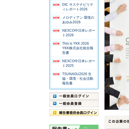
DIC サステナビリテ
ィレポート2026
メロディアン 環境の
あゆみ2026
NEXCO中日本レポー
ト2026
This is YKK 2026
YKK株式会社統合報
告書
NEXCO中日本レポー
ト2025
TSUNAGU2026 生
協・環境・社会活動
報告書