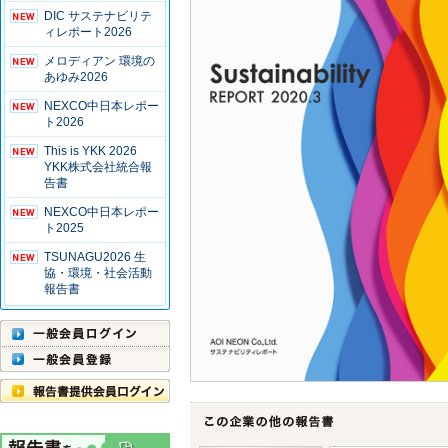
DIC サステナビリテ
ィレポート2026
メロディアン 環境の
あゆみ2026
NEXCO中日本レポー
ト2026
This is YKK 2026
YKK株式会社統合報
告書
NEXCO中日本レポー
ト2025
TSUNAGU2026 生
協・環境・社会活動
報告書