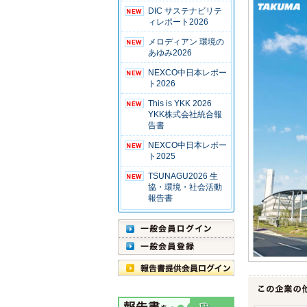
DIC サステナビリテ
ィレポート2026
メロディアン 環境の
あゆみ2026
NEXCO中日本レポー
ト2026
This is YKK 2026
YKK株式会社統合報
告書
NEXCO中日本レポー
ト2025
TSUNAGU2026 生
協・環境・社会活動
報告書