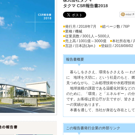
タクマ CSR報告書2018
■
発行月 / 2018年7月
■
総ページ数 / 76P
■
業種 / 機械
■
従業員数 / 3001人～5000人
■
売上高 / 1001億～3000億
■
本社所在地 /
■
言語 / 日本語(Jpn.)
■
登録日 / 2018/08/02
報告書概要
暮らしをささえ、環境をささえる ― わ
に 地球を大切に」という社是のもと、燃
見つめながら、ごみ処理技術や水処理技術
地球規模の課題である温暖化対策などの
のために、「環境」と「エネルギー」の分
です。お客様は官公庁が主ですが、皆さま
一の実績があります。
本書を通して、当社が身近な存在として
この報告書発行企業の外部リンク