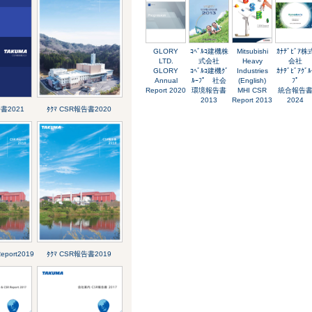
GLORY
ｺﾍﾞﾙｺ建機株
Mitsubishi
ｶﾅﾃﾞﾋﾞｱ株
LTD.
式会社
Heavy
会社
GLORY
ｺﾍﾞﾙｺ建機ｸﾞ
Industries
ｶﾅﾃﾞﾋﾞｱｸﾞﾙ
Annual
ﾙｰﾌﾟ 社会
(English)
ﾌﾟ
Report 2020
環境報告書
MHI CSR
統合報告
2013
Report 2013
2024
告書2021
ﾀｸﾏ CSR報告書2020
eport2019
ﾀｸﾏ CSR報告書2019