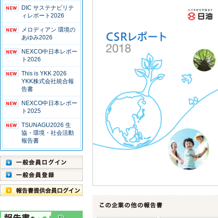
DIC サステナビリテ
ィレポート2026
メロディアン 環境の
あゆみ2026
NEXCO中日本レポー
ト2026
This is YKK 2026
YKK株式会社統合報
告書
NEXCO中日本レポー
ト2025
TSUNAGU2026 生
協・環境・社会活動
報告書