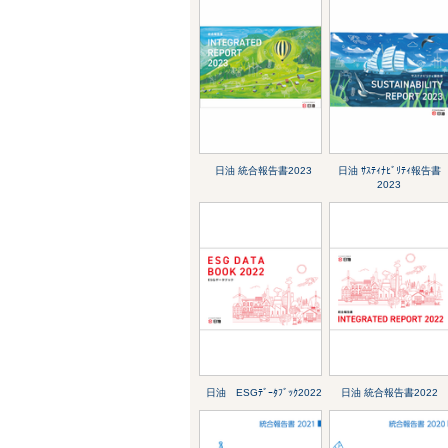
日油 統合報告書2023
日油 ｻｽﾃｨﾅﾋﾞﾘﾃｨ報告書
2023
日油 ESGﾃﾞｰﾀﾌﾞｯｸ2022
日油 統合報告書2022