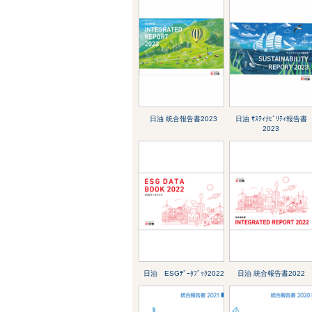
日油 統合報告書2023
日油 ｻｽﾃｨﾅﾋﾞﾘﾃｨ報告書
2023
日油 ESGﾃﾞｰﾀﾌﾞｯｸ2022
日油 統合報告書2022