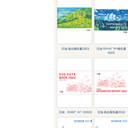
日油 統合報告書2023
日油 ｻｽﾃｨﾅﾋﾞﾘﾃｨ報告書
2023
日油 ESGﾃﾞｰﾀﾌﾞｯｸ2022
日油 統合報告書2022