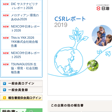
DIC サステナビリテ
ィレポート2026
メロディアン 環境の
あゆみ2026
NEXCO中日本レポー
ト2026
This is YKK 2026
YKK株式会社統合報
告書
NEXCO中日本レポー
ト2025
TSUNAGU2026 生
協・環境・社会活動
報告書