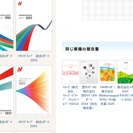
統合ﾚﾎﾟｰﾄ
ﾆﾁﾚｲｸﾞﾙｰﾌﾟ 統合ﾚﾎﾟｰﾄ
2023
ｷﾕｰﾋﾟｰ株式
雪印ﾒｸﾞﾐﾙｸ
ｳｪﾙﾈｵｼｭｶﾞｰ
株式会社J-ｵ
会社
株式会社
株式会社
ﾙﾐﾙｽﾞ
ｷﾕｰﾋﾟｰｸﾞﾙｰ
雪印ﾒｸﾞﾐﾙｸﾚ
Wellneosugar
J-ｵｲﾙﾐﾙｽﾞﾚ
ﾌﾟ ｺﾐｭﾆｹｰｼ
ﾎﾟｰﾄ
ｻｽﾃﾅﾋﾞﾘﾃｨ報
ｰﾄ 2023
ｮﾝﾌﾞｯｸ2019
2018（統合
告書 2025
報告書）
統合ﾚﾎﾟｰﾄ
ﾆﾁﾚｲｸﾞﾙｰﾌﾟ 統合ﾚﾎﾟｰﾄ
2021