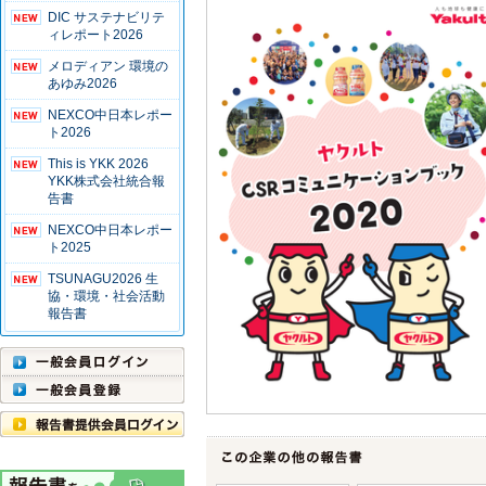
DIC サステナビリテ
ィレポート2026
メロディアン 環境の
あゆみ2026
NEXCO中日本レポー
ト2026
This is YKK 2026
YKK株式会社統合報
告書
NEXCO中日本レポー
ト2025
TSUNAGU2026 生
協・環境・社会活動
報告書