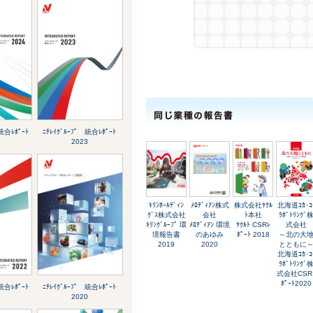
統合ﾚﾎﾟｰﾄ
ﾆﾁﾚｲｸﾞﾙｰﾌﾟ 統合ﾚﾎﾟｰﾄ
2023
ｷﾘﾝﾎｰﾙﾃﾞｨﾝ
ﾒﾛﾃﾞｨｱﾝ株式
株式会社ﾔｸﾙ
北海道ｺｶ･ｺ
ｸﾞｽ株式会社
会社
ﾄ本社
ﾗﾎﾞﾄﾘﾝｸﾞ
ｷﾘﾝｸﾞﾙｰﾌﾟ 環
ﾒﾛﾃﾞｨｱﾝ 環境
ﾔｸﾙﾄ CSRﾚ
式会社
境報告書
のあゆみ
ﾎﾟｰﾄ 2018
～北の大
2019
2020
とともに
北海道ｺｶ･ｺ
ﾗﾎﾞﾄﾘﾝｸﾞ
式会社CSR
ﾎﾟｰﾄ2020
統合ﾚﾎﾟｰﾄ
ﾆﾁﾚｲｸﾞﾙｰﾌﾟ 統合ﾚﾎﾟｰﾄ
2020