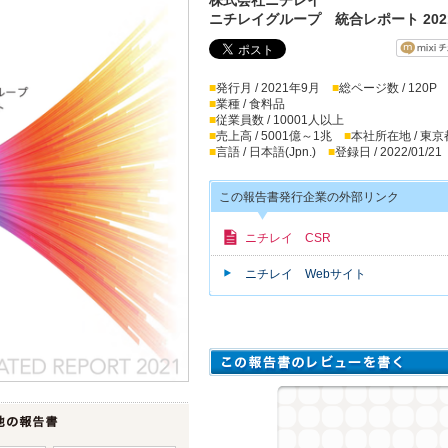
ニチレイグループ 統合レポート 202
■
発行月 / 2021年9月
■
総ページ数 / 120P
■
業種 / 食料品
■
従業員数 / 10001人以上
■
売上高 / 5001億～1兆
■
本社所在地 / 東京
■
言語 / 日本語(Jpn.)
■
登録日 / 2022/01/21
この報告書発行企業の外部リンク
ニチレイ CSR
ニチレイ Webサイト