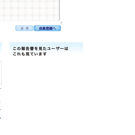
ｰ
株
地
～
ｰ
株
ﾚ