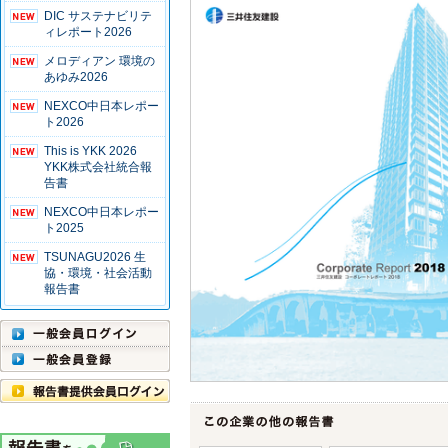
DIC サステナビリテ
ィレポート2026
メロディアン 環境の
あゆみ2026
NEXCO中日本レポー
ト2026
This is YKK 2026
YKK株式会社統合報
告書
NEXCO中日本レポー
ト2025
TSUNAGU2026 生
協・環境・社会活動
報告書