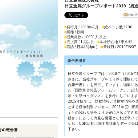
日立金属グループレポート2019（統
■
発行月 / 2019年7月
■
総ページ数 / 70P
■
業種 / 鉄鋼
■
従業員数 / 10001人以上
■
売上高 / 1兆以上
■
本社所在地 / 東京都
■
言語 / 日本語(Jpn.)
■
登録日 / 2019/08/07
報告書概要
日立金属グループでは、2016年（201
さまに、当社グループをより深く理解して
合報告書）」を発行しています。編集にあ
た「国際統合報告フレームワーク」、経済
示・対話ガイダンス」を参考にしています
2019年版では、財務情報と非財務情報
とする価値創造プロセス、2021年度中期
ｓとの関わり等をより明確にお伝えできる
皆さまにとって有益な情報となれば幸いで
なお、CSR活動に関する詳細なデータ等
下さい。