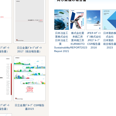
日本冶金工
株式会社栗
JFEﾎｰﾙﾃﾞｨﾝ
日本製鉄
業株式会社
本鐵工所
ｸﾞｽ株式会社
式会社
日本冶金工
栗本鐵工所
JFEｸﾞﾙｰﾌﾟ
日本製
業
KURIMOTO
CSR報告書
統合報告
Sustainability
REPORT2023
2016
2023
ﾟﾚﾎﾟｰﾄ
日立金属ｸﾞﾙｰﾌﾟﾚﾎﾟｰﾄ
Report 2021
合報告書）
2017（統合報告書）
ﾟﾚﾎﾟｰﾄ
日立金属ｸﾞﾙｰﾌﾟ CSR報告
合報告書）
書2015