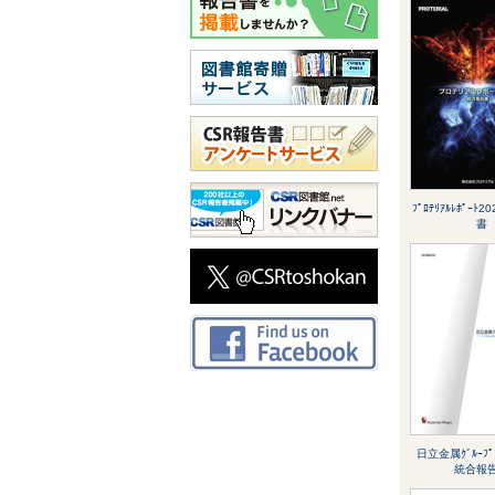
ﾌﾟﾛﾃﾘｱﾙﾚﾎﾟｰﾄ
書
日立金属ｸﾞﾙｰﾌﾟﾚ
統合報