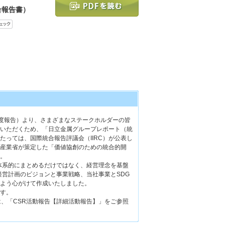
合報告書）
5年度報告）より、さまざまなステークホルダーの皆
いただくため、「日立金属グループレポート（統
たっては、国際統合報告評議会（IIRC）が公表し
産業省が策定した「価値協創のための統合的開
。
を体系的にまとめるだけではなく、経営理念を基盤
経営計画のビジョンと事業戦略、当社事業とSDG
よう心がけて作成いたしました。
す。
は、「CSR活動報告【詳細活動報告】」をご参照