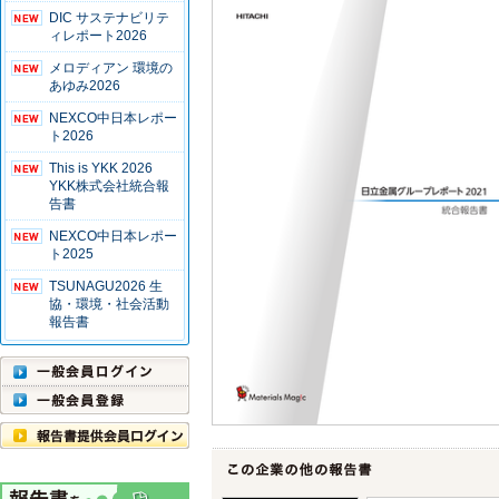
DIC サステナビリテ
ィレポート2026
メロディアン 環境の
あゆみ2026
NEXCO中日本レポー
ト2026
This is YKK 2026
YKK株式会社統合報
告書
NEXCO中日本レポー
ト2025
TSUNAGU2026 生
協・環境・社会活動
報告書