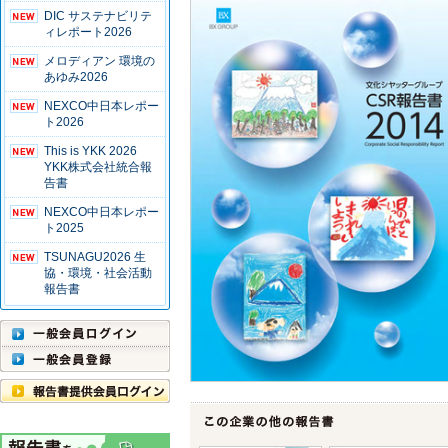
DIC サステナビリテ
ィレポート2026
メロディアン 環境の
あゆみ2026
NEXCO中日本レポー
ト2026
This is YKK 2026
YKK株式会社統合報
告書
NEXCO中日本レポー
ト2025
TSUNAGU2026 生
協・環境・社会活動
報告書