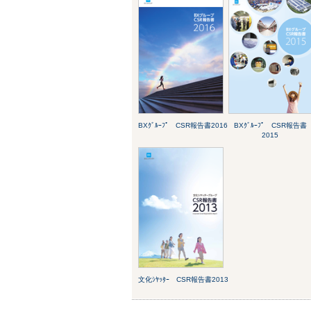
BXｸﾞﾙｰﾌﾟ CSR報告書2016
BXｸﾞﾙｰﾌﾟ CSR報告書
2015
文化ｼﾔｯﾀｰ CSR報告書2013