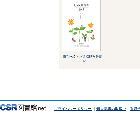
東邦ﾎｰﾙﾃﾞｨﾝｸﾞｽ CSR報告書
2013
｜
プライバシーポリシー
｜
個人情報の取扱い
｜
運営