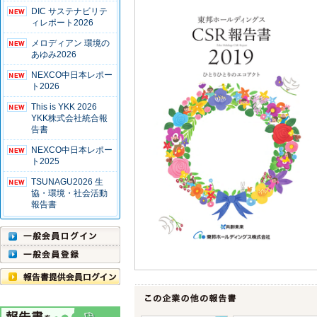
DIC サステナビリテ
ィレポート2026
メロディアン 環境の
あゆみ2026
NEXCO中日本レポー
ト2026
This is YKK 2026
YKK株式会社統合報
告書
NEXCO中日本レポー
ト2025
TSUNAGU2026 生
協・環境・社会活動
報告書