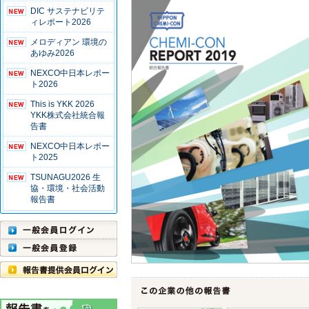
DIC サステナビリテ
ィレポート2026
メロディアン 環境の
あゆみ2026
NEXCO中日本レポー
ト2026
This is YKK 2026
YKK株式会社統合報
告書
NEXCO中日本レポー
ト2025
TSUNAGU2026 生
協・環境・社会活動
報告書