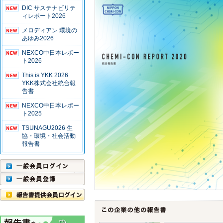
DIC サステナビリテ
ィレポート2026
メロディアン 環境の
あゆみ2026
NEXCO中日本レポー
ト2026
This is YKK 2026
YKK株式会社統合報
告書
NEXCO中日本レポー
ト2025
TSUNAGU2026 生
協・環境・社会活動
報告書